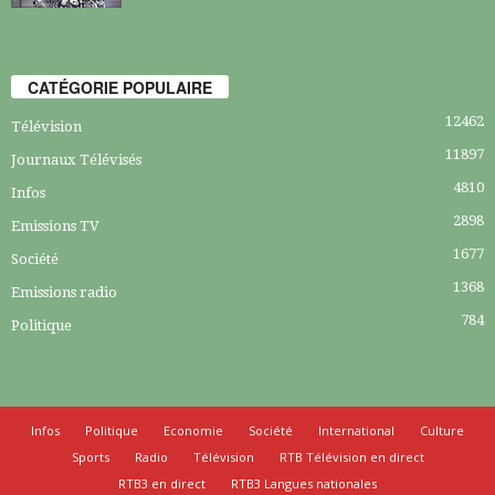
CATÉGORIE POPULAIRE
12462
Télévision
11897
Journaux Télévisés
4810
Infos
2898
Emissions TV
1677
Société
1368
Emissions radio
784
Politique
Infos
Politique
Economie
Société
International
Culture
Sports
Radio
Télévision
RTB Télévision en direct
RTB3 en direct
RTB3 Langues nationales