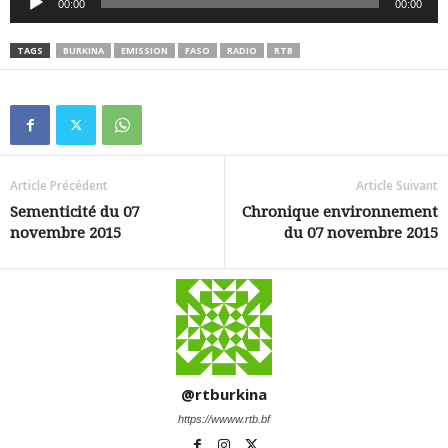
00:00
00:00
audio
TAGS
BURKINA
EMISSION
FASO
RADIO
RTB
Article Précédent
Article Suivant
Sementicité du 07
Chronique environnement
novembre 2015
du 07 novembre 2015
@rtburkina
https://wwww.rtb.bf