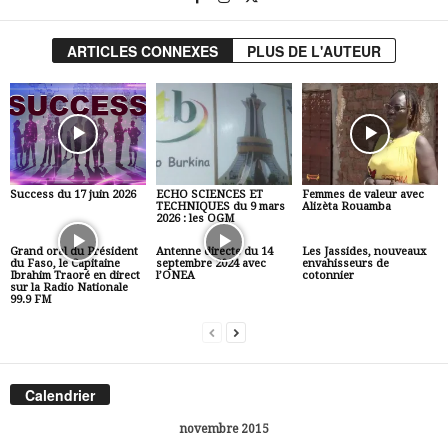
ARTICLES CONNEXES
PLUS DE L'AUTEUR
Success du 17 juin 2026
ECHO SCIENCES ET
Femmes de valeur avec
TECHNIQUES du 9 mars
Alizèta Rouamba
2026 : les OGM
Grand oral du Président
Antenne directe du 14
Les Jassides, nouveaux
du Faso, le Capitaine
septembre 2024 avec
envahisseurs de
Ibrahim Traoré en direct
l’ONEA
cotonnier
sur la Radio Nationale
99.9 FM
Calendrier
novembre 2015