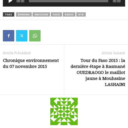
00:00
00:00
audio
TAGS
BURKINA
EMISSION
FASO
RADIO
RTB
Article Précédent
Article Suivant
Chronique environnement
Tour du Faso 2015 : la
du 07 novembre 2015
dernière étape à Rasmané
OUEDRAOGO le maillot
jaune à Mouhssine
LASHAINI