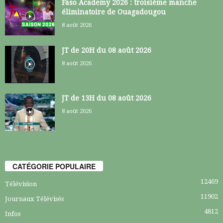
Faso Academy 2026 : troisième manche
éliminatoire de Ouagadougou
8 août 2026
JT de 20H du 08 août 2026
8 août 2026
JT de 13H du 08 août 2026
8 août 2026
CATÉGORIE POPULAIRE
12469
Télévision
11902
Journaux Télévisés
4812
Infos