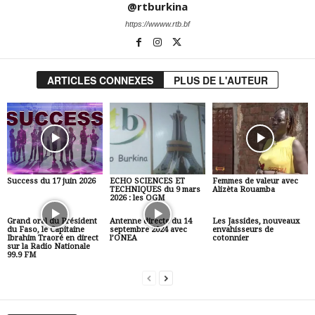
@rtburkina
https://wwww.rtb.bf
ARTICLES CONNEXES
PLUS DE L'AUTEUR
Success du 17 juin 2026
ECHO SCIENCES ET
Femmes de valeur avec
TECHNIQUES du 9 mars
Alizèta Rouamba
2026 : les OGM
Grand oral du Président
Antenne directe du 14
Les Jassides, nouveaux
du Faso, le Capitaine
septembre 2024 avec
envahisseurs de
Ibrahim Traoré en direct
l’ONEA
cotonnier
sur la Radio Nationale
99.9 FM