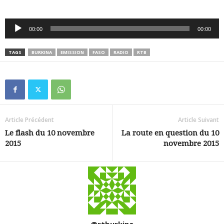
Lecteur
00:00
00:00
audio
TAGS
BURKINA
EMISSION
FASO
RADIO
RTB
Article Précédent
Article Suivant
Le flash du 10 novembre
La route en question du 10
2015
novembre 2015