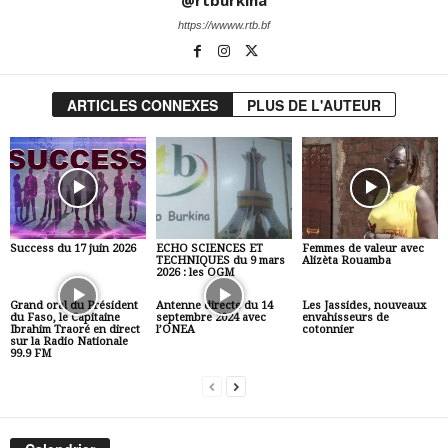
@rtburkina
https://wwww.rtb.bf
ARTICLES CONNEXES
PLUS DE L'AUTEUR
Success du 17 juin 2026
ECHO SCIENCES ET
Femmes de valeur avec
TECHNIQUES du 9 mars
Alizèta Rouamba
2026 : les OGM
Grand oral du Président
Antenne directe du 14
Les Jassides, nouveaux
du Faso, le Capitaine
septembre 2024 avec
envahisseurs de
Ibrahim Traoré en direct
l’ONEA
cotonnier
sur la Radio Nationale
99.9 FM