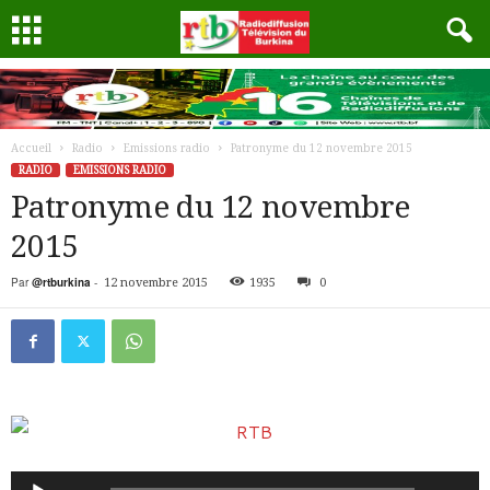
Accueil
Radio
Emissions radio
Patronyme du 12 novembre 2015
RADIO
EMISSIONS RADIO
Patronyme du 12 novembre
2015
Par
@rtburkina
-
12 novembre 2015
1935
0
Lecteur