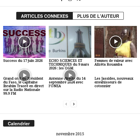
ARTICLES CONNEXES
PLUS DE L'AUTEUR
Success du 17 juin 2026
ECHO SCIENCES ET
Femmes de valeur avec
TECHNIQUES du 9 mars
Alizèta Rouamba
2026 : les OGM
Grand oral du Président
Antenne directe du 14
Les Jassides, nouveaux
du Faso, le Capitaine
septembre 2024 avec
envahisseurs de
Ibrahim Traoré en direct
l’ONEA
cotonnier
sur la Radio Nationale
99.9 FM
Calendrier
novembre 2015