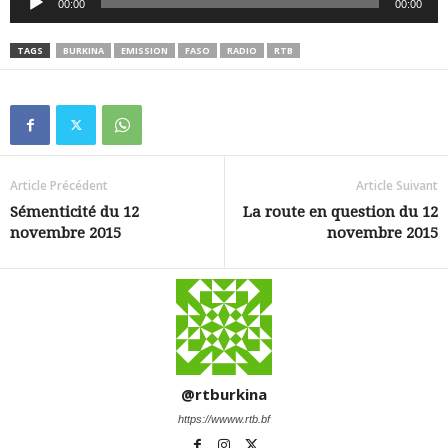
00:00
00:00
audio
TAGS
BURKINA
EMISSION
FASO
RADIO
RTB
Article Précédent
Article Suivant
Sémenticité du 12
La route en question du 12
novembre 2015
novembre 2015
@rtburkina
https://wwww.rtb.bf