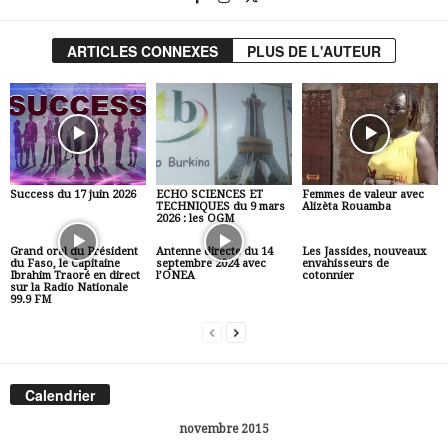
ARTICLES CONNEXES
PLUS DE L'AUTEUR
Success du 17 juin 2026
ECHO SCIENCES ET
Femmes de valeur avec
TECHNIQUES du 9 mars
Alizèta Rouamba
2026 : les OGM
Grand oral du Président
Antenne directe du 14
Les Jassides, nouveaux
du Faso, le Capitaine
septembre 2024 avec
envahisseurs de
Ibrahim Traoré en direct
l’ONEA
cotonnier
sur la Radio Nationale
99.9 FM
Calendrier
novembre 2015