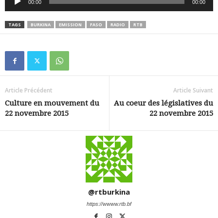
00:00
00:00
audio
TAGS
BURKINA
EMISSION
FASO
RADIO
RTB
Article Précédent
Article Suivant
Culture en mouvement du
Au coeur des législatives du
22 novembre 2015
22 novembre 2015
@rtburkina
https://wwww.rtb.bf