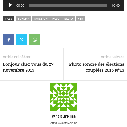
Lecteur
00:00
00:00
audio
TAGS
BURKINA
EMISSION
FASO
RADIO
RTB
Article Précédent
Article Suivant
Bonjour chez vous du 27
Photo sonore des élections
novembre 2015
couplées 2015 N°13
@rtburkina
https://wwww.rtb.bf