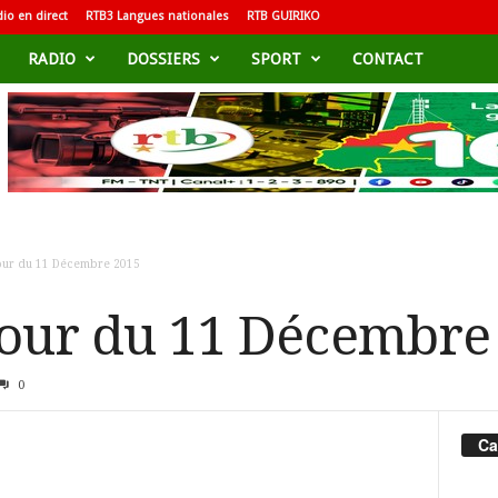
io en direct
RTB3 Langues nationales
RTB GUIRIKO
RADIO
DOSSIERS
SPORT
CONTACT
jour du 11 Décembre 2015
jour du 11 Décembre
0
Ca