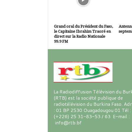
Grand oral du Président du Faso,
Antenne
le Capitaine Ibrahim Traoré en
septem
direct sur la Radio Nationale
99.9 FM
La Radiodiffusion Télévision du Bur
(RTB) est la société publique de
radiotélévision du Burkina Faso. Ad
: 01 BP 2530 Ouagadougou 01 Tél :
(+226) 25 31-83-53 / 63 E-mail :
info@rtb.bf