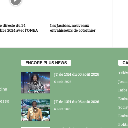
 directe du 14
Les Jassides, nouveaux
bre 2024 avec l’ONEA
envahisseurs de cotonnier
ENCORE PLUS NEWS
CA
Télév
JT de 19H du 06 août 2026
Journ
6 août 2026
kina
Infos
Emiss
resse
JT de 13H du 06 août 2026
Socié
6 août 2026
Emiss
Polit