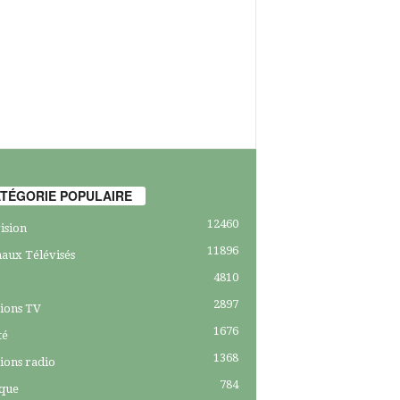
TÉGORIE POPULAIRE
12460
ision
11896
aux Télévisés
4810
2897
ions TV
1676
té
1368
ions radio
784
ique