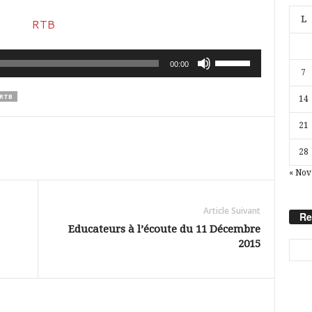
L
Utilisez
00:00
7
les
RTB
14
flèches
haut/bas
21
pour
28
augmenter
« Nov
ou
diminuer
Article Suivant
Re
le
Educateurs à l’écoute du 11 Décembre
2015
volume.