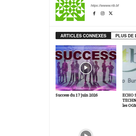
https://wwww.rtb.bf
ARTICLES CONNEXES
PLUS DE 
Success du 17 juin 2026
ECHO 
TECHNI
les OG