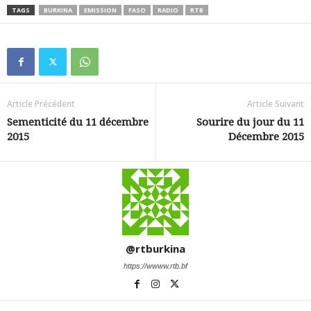
TAGS
BURKINA
EMISSION
FASO
RADIO
RTB
Article Précédent
Article Suivant
Sementicité du 11 décembre
Sourire du jour du 11
2015
Décembre 2015
@rtburkina
https://wwww.rtb.bf