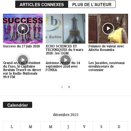
ARTICLES CONNEXES
PLUS DE L'AUTEUR
Success du 17 juin 2026
ECHO SCIENCES ET
Femmes de valeur avec
TECHNIQUES du 9 mars
Alizèta Rouamba
2026 : les OGM
Grand oral du Président
Antenne directe du 14
Les Jassides, nouveaux
du Faso, le Capitaine
septembre 2024 avec
envahisseurs de
Ibrahim Traoré en direct
l’ONEA
cotonnier
sur la Radio Nationale
99.9 FM
Calendrier
décembre 2015
L
M
M
J
V
S
D