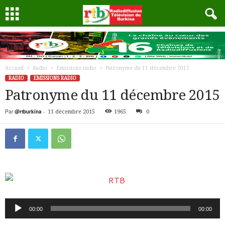
Accueil
Radio
Emissions radio
Patronyme du 11 décembre 2015
RADIO
EMISSIONS RADIO
Patronyme du 11 décembre 2015
Par
@rtburkina
-
11 décembre 2015
1965
0
Lecteur
00:00
00:00
audio