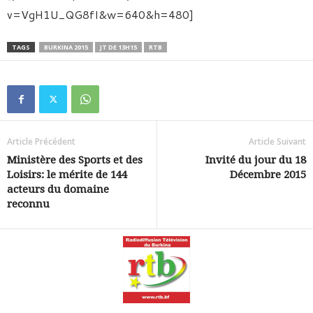
v=VgH1U_QG8fI&w=640&h=480]
TAGS
BURKINA 2015
JT DE 13H15
RTB
Article Précédent
Article Suivant
Ministère des Sports et des
Invité du jour du 18
Loisirs: le mérite de 144
Décembre 2015
acteurs du domaine
reconnu