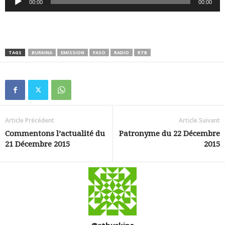
00:00
00:00
audio
TAGS
BURKINA
EMISSION
FASO
RADIO
RTB
Article Précédent
Article Suivant
Commentons l’actualité du
Patronyme du 22 Décembre
21 Décembre 2015
2015