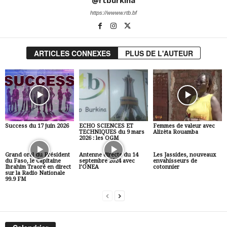
@rtburkina
https://wwww.rtb.bf
ARTICLES CONNEXES
PLUS DE L'AUTEUR
Success du 17 juin 2026
ECHO SCIENCES ET
Femmes de valeur avec
TECHNIQUES du 9 mars
Alizèta Rouamba
2026 : les OGM
Grand oral du Président
Antenne directe du 14
Les Jassides, nouveaux
du Faso, le Capitaine
septembre 2024 avec
envahisseurs de
Ibrahim Traoré en direct
l’ONEA
cotonnier
sur la Radio Nationale
99.9 FM