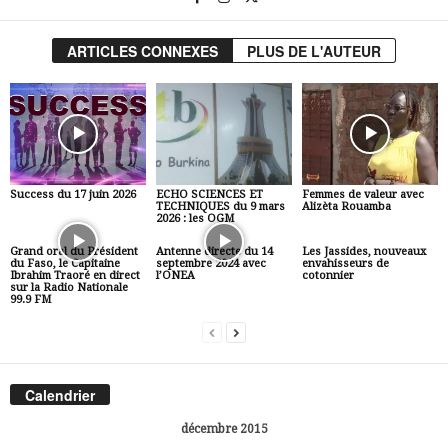
ARTICLES CONNEXES
PLUS DE L'AUTEUR
Success du 17 juin 2026
ECHO SCIENCES ET
Femmes de valeur avec
TECHNIQUES du 9 mars
Alizèta Rouamba
2026 : les OGM
Grand oral du Président
Antenne directe du 14
Les Jassides, nouveaux
du Faso, le Capitaine
septembre 2024 avec
envahisseurs de
Ibrahim Traoré en direct
l’ONEA
cotonnier
sur la Radio Nationale
99.9 FM
Calendrier
décembre 2015