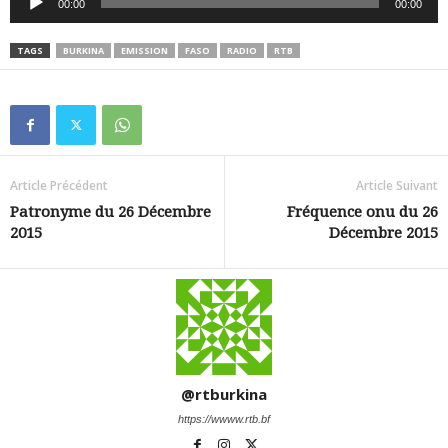
00:00
00:00
audio
TAGS
BURKINA
EMISSION
FASO
RADIO
RTB
Article Précédent
Article Suivant
Patronyme du 26 Décembre
Fréquence onu du 26
2015
Décembre 2015
@rtburkina
https://wwww.rtb.bf