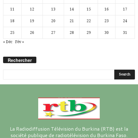
11
12
13
14
15
16
17
18
19
20
21
22
23
24
25
26
27
28
29
30
31
« Déc
Fév »
Rechercher
La Radiodiffusion Télévision du Burkina (RTB) est la
société publique de radiotélévision du Burkina Faso.