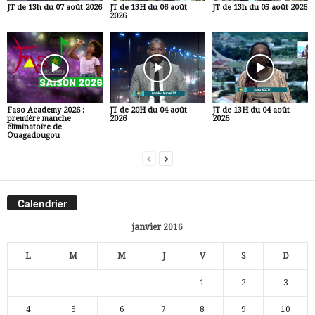
JT de 13h du 07 août 2026
JT de 13H du 06 août
JT de 13h du 05 août 2026
2026
Faso Academy 2026 :
JT de 20H du 04 août
JT de 13H du 04 août
première manche
2026
2026
éliminatoire de
Ouagadougou
Calendrier
janvier 2016
L
M
M
J
V
S
D
1
2
3
4
5
6
7
8
9
10