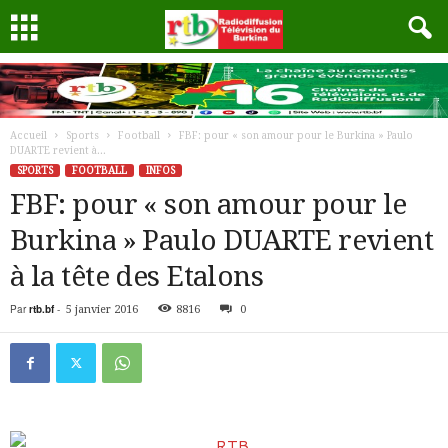
Accueil
Sports
Football
FBF: pour « son amour pour le Burkina » Paulo
DUARTE revient à...
SPORTS
FOOTBALL
INFOS
FBF: pour « son amour pour le
Burkina » Paulo DUARTE revient
à la tête des Etalons
Par
rtb.bf
-
5 janvier 2016
8816
0