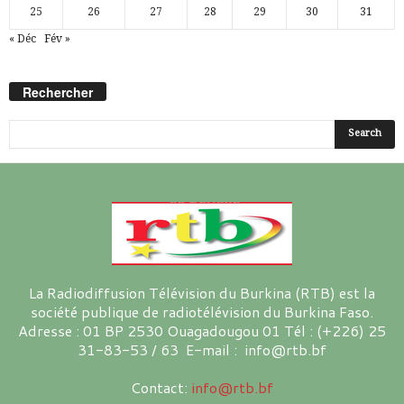
25
26
27
28
29
30
31
« Déc
Fév »
Rechercher
La Radiodiffusion Télévision du Burkina (RTB) est la
société publique de radiotélévision du Burkina Faso.
Adresse : 01 BP 2530 Ouagadougou 01 Tél : (+226) 25
31-83-53 / 63 E-mail : info@rtb.bf
Contact:
info@rtb.bf