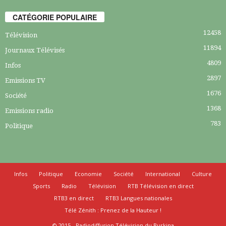
CATÉGORIE POPULAIRE
12458
Télévision
11894
Journaux Télévisés
4809
Infos
2897
Emissions TV
1676
Société
1368
Emissions radio
783
Politique
Infos
Politique
Economie
Société
International
Culture
Sports
Radio
Télévision
RTB Télévision en direct
RTB3 en direct
RTB3 Langues nationales
Télé Zénith : Prenez de la Hauteur !
© 2015 - Radiodiffusion Télévision du Burkina