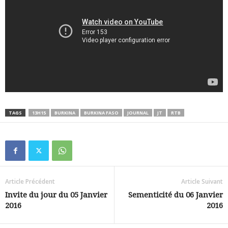
TAGS
13H15
BURKINA
BURKINA FASO
JOURNAL
JT
RTB
Article Précédent
Article Suivant
Invite du jour du 05 Janvier
Sementicité du 06 Janvier
2016
2016