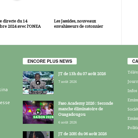
 directe du 14
Les Jassides, nouveaux
bre 2024 avec l’ONEA
envahisseurs de cotonnier
ENCORE PLUS NEWS
CA
Télév
JT de 13h du 07 août 2026
Journ
7 août 2026
kina
Infos
Emiss
resse
Faso Academy 2026 : Seconde
manche éliminatoire de
Socié
Ouagadougou
Emiss
6 août 2026
Polit
JT de 20H du 06 août 2026