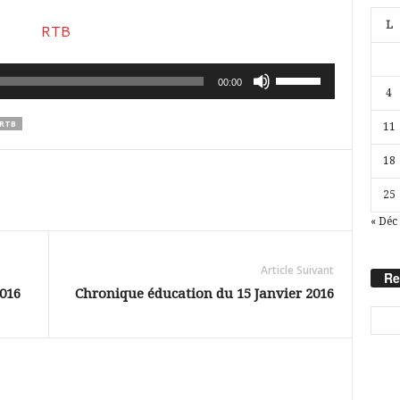
L
Utilisez
00:00
4
les
RTB
11
flèches
haut/bas
18
pour
25
augmenter
« Déc
ou
diminuer
Article Suivant
Re
le
2016
Chronique éducation du 15 Janvier 2016
volume.