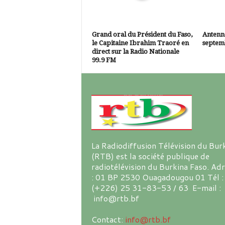
Grand oral du Président du Faso,
Antenne
le Capitaine Ibrahim Traoré en
septem
direct sur la Radio Nationale
99.9 FM
La Radiodiffusion Télévision du Bur
(RTB) est la société publique de
radiotélévision du Burkina Faso. Ad
: 01 BP 2530 Ouagadougou 01 Tél :
(+226) 25 31-83-53 / 63 E-mail :
info@rtb.bf
Contact:
info@rtb.bf