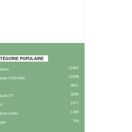
TÉGORIE POPULAIRE
12463
ision
11898
aux Télévisés
4811
2898
ions TV
1677
té
1368
ions radio
784
ique