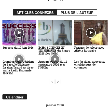
ARTICLES CONNEXES
PLUS DE L'AUTEUR
Success du 17 juin 2026
ECHO SCIENCES ET
Femmes de valeur avec
TECHNIQUES du 9 mars
Alizèta Rouamba
2026 : les OGM
Grand oral du Président
Antenne directe du 14
Les Jassides, nouveaux
du Faso, le Capitaine
septembre 2024 avec
envahisseurs de
Ibrahim Traoré en direct
l’ONEA
cotonnier
sur la Radio Nationale
99.9 FM
Calendrier
janvier 2016