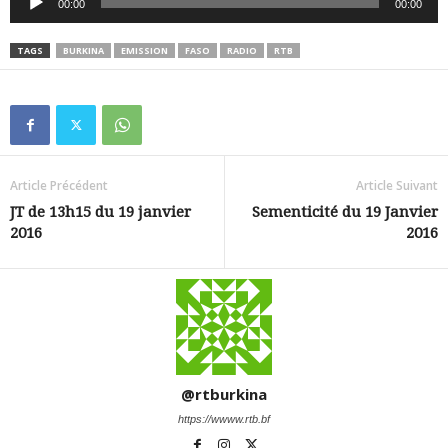
00:00
00:00
audio
TAGS
BURKINA
EMISSION
FASO
RADIO
RTB
Article Précédent
Article Suivant
JT de 13h15 du 19 janvier
Sementicité du 19 Janvier
2016
2016
@rtburkina
https://wwww.rtb.bf