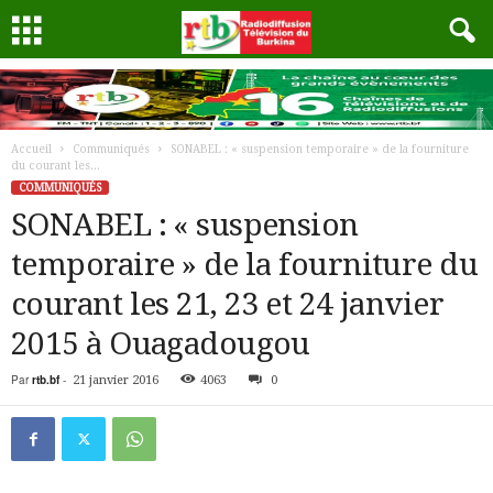
Accueil
Communiqués
SONABEL : « suspension temporaire » de la fourniture
du courant les...
COMMUNIQUÉS
SONABEL : « suspension
temporaire » de la fourniture du
courant les 21, 23 et 24 janvier
2015 à Ouagadougou
Par
rtb.bf
-
21 janvier 2016
4063
0