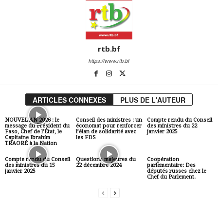
rtb.bf
https://www.rtb.bf
ARTICLES CONNEXES
PLUS DE L'AUTEUR
NOUVEL AN 2026 : le
Conseil des ministres : un
Compte rendu du Conseil
message du Président du
économat pour renforcer
des ministres du 22
Faso, Chef de l’État, le
l’élan de solidarité avec
janvier 2025
Capitaine Ibrahim
les FDS
TRAORÉ à la Nation
Compte rendu du Conseil
Questions majeures du
Coopération
des ministres du 15
22 décembre 2024
parlementaire: Des
janvier 2025
députés russes chez le
Chef du Parlement.