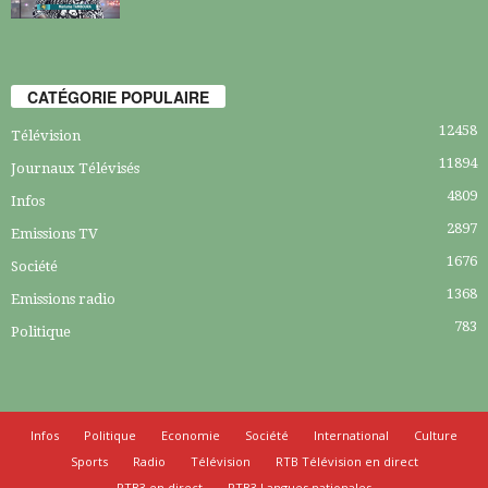
CATÉGORIE POPULAIRE
12458
Télévision
11894
Journaux Télévisés
4809
Infos
2897
Emissions TV
1676
Société
1368
Emissions radio
783
Politique
Infos
Politique
Economie
Société
International
Culture
Sports
Radio
Télévision
RTB Télévision en direct
RTB3 en direct
RTB3 Langues nationales