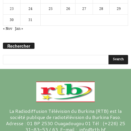
23
24
25
26
27
28
29
30
31
« Nov
Jan »
Rechercher
La Radiodiffusion Télévision du Burkina (RTB) est la
société publique de radiotélévision du Burkina Faso.
Adresse : 01 BP 2530 Ouagadougou 01 Tél : (+226) 25
31-83-53 / 63 E-mail : info@rtb.bf