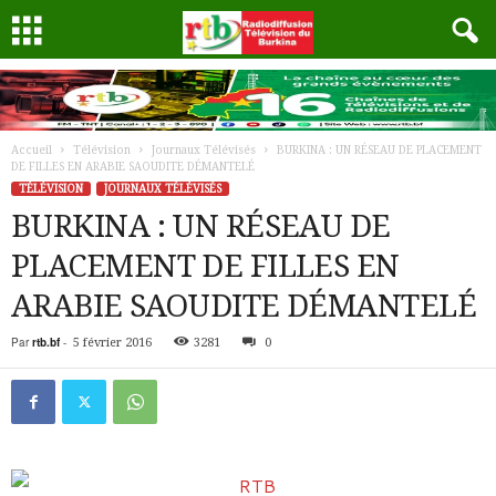
Accueil
Télévision
Journaux Télévisés
BURKINA : UN RÉSEAU DE PLACEMENT
DE FILLES EN ARABIE SAOUDITE DÉMANTELÉ
TÉLÉVISION
JOURNAUX TÉLÉVISÉS
BURKINA : UN RÉSEAU DE
PLACEMENT DE FILLES EN
ARABIE SAOUDITE DÉMANTELÉ
Par
rtb.bf
-
5 février 2016
3281
0