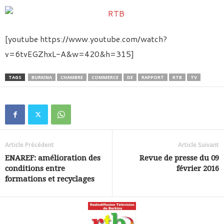
[youtube https://www.youtube.com/watch?
v=6tvEGZhxL-A&w=420&h=315]
TAGS
BURKINA
CHAMBRE
COMMERCE
DE
RAPPORT
RTB
TV
Article Précédent
Article Suivant
ENAREF: amélioration des
Revue de presse du 09
conditions entre
février 2016
formations et recyclages