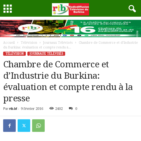
Accueil
Télévision
Journaux Télévisés
Chambre de Commerce et d’Industrie
du Burkina: évaluation et compte rendu à...
TÉLÉVISION
JOURNAUX TÉLÉVISÉS
Chambre de Commerce et
d’Industrie du Burkina:
évaluation et compte rendu à la
presse
Par
rtb.bf
-
9 février 2016
2402
0