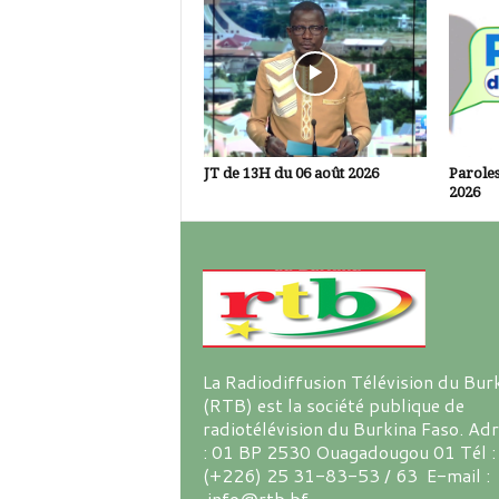
JT de 13H du 06 août 2026
Paroles
2026
La Radiodiffusion Télévision du Bur
(RTB) est la société publique de
radiotélévision du Burkina Faso. Ad
: 01 BP 2530 Ouagadougou 01 Tél :
(+226) 25 31-83-53 / 63 E-mail :
info@rtb.bf