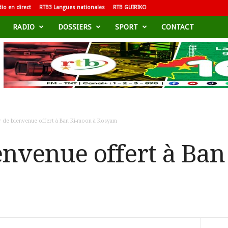
io en direct
RTB3 Langues nationales
RTB GUIRIKO
RADIO
DOSSIERS
SPORT
CONTACT
r de bienvenue offert à Ban Ki-moon à Kosyam
envenue offert à Ba