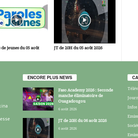
 de jeunes du 05 août
JT de 20H du 05 août 2026
ENCORE PLUS NEWS
CA
Télév
Faso Academy 2026 : Seconde
manche éliminatoire de
Journ
Ouagadougou
kina
Infos
6 août 2026
Emiss
resse
JT de 20H du 06 août 2026
Socié
6 août 2026
Emiss