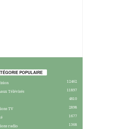
TÉGORIE POPULAIRE
12462
ision
11897
aux Télévisés
4810
2898
ions TV
1677
té
1368
ions radio