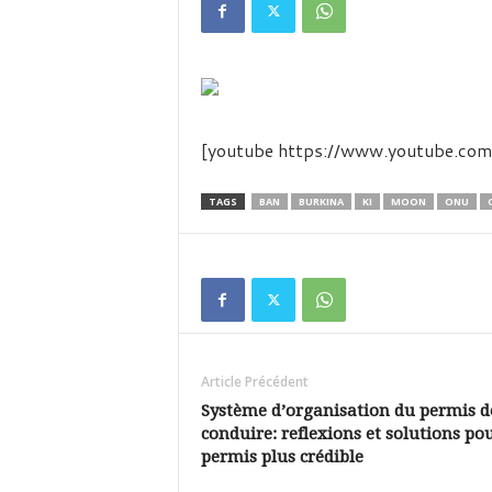
é
v
i
s
i
o
n
[youtube https://www.youtube
d
u
TAGS
BAN
BURKINA
KI
MOON
ONU
B
u
r
k
i
n
a
Article Précédent
Système d’organisation du permis d
conduire: reflexions et solutions po
permis plus crédible