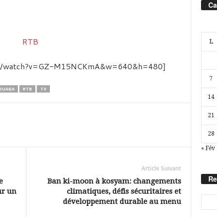
Ca
L
.com/watch?v=GZ-M15NCKmA&w=640&h=480]
7
OUAGA
RTB
TV
14
21
28
« Fév
Article Suivant
Re
e
Ban ki-moon à kosyam: changements
ur un
climatiques, défis sécuritaires et
développement durable au menu