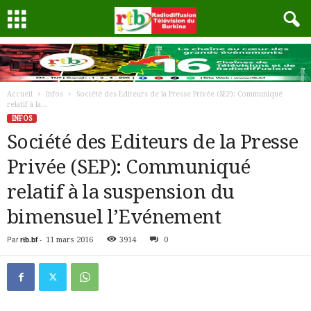
Accueil
Infos
Société des Editeurs de la Presse Privée (SEP): Communiqué
relatif à la...
INFOS
Société des Editeurs de la Presse
Privée (SEP): Communiqué
relatif à la suspension du
bimensuel l’Evénement
Par
rtb.bf
-
11 mars 2016
3914
0