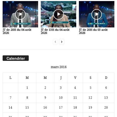
JT de 20H du 04 août
JT de 13H du 04 août
JT de 20H du 03 août
2026
2026
2026
Calendrier
mars 2016
L
M
M
J
V
S
D
1
2
3
4
5
6
7
8
9
10
11
12
13
14
15
16
17
18
19
20