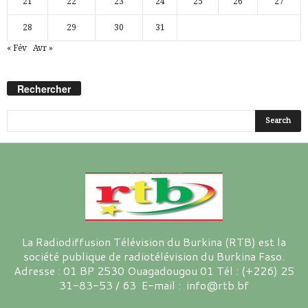
21
22
23
24
25
26
27
28
29
30
31
« Fév
Avr »
Rechercher
La Radiodiffusion Télévision du Burkina (RTB) est la
société publique de radiotélévision du Burkina Faso.
Adresse : 01 BP 2530 Ouagadougou 01 Tél : (+226) 25
31-83-53 / 63 E-mail : info@rtb.bf