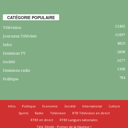
CATÉGORIE POPULAIRE
12462
Télévision
11897
Journaux Télévisés
4810
Infos
2898
Emissions TV
1677
Société
1368
Emissions radio
784
Politique
Infos
Politique
Economie
Société
International
Culture
Sports
Radio
Télévision
RTB Télévision en direct
RTB3 en direct
RTB3 Langues nationales
Télé Zénith : Prenez de la Hauteur !