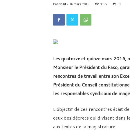
é
Par
rtb.bf
-
16 mars 2016
3355
0
v
i
s
i
o
n
d
u
B
Les quatorze et quinze mars 2016, on
u
Monsieur le Président du Faso, gara
r
k
rencontres de travail entre son Exce
i
Président du Conseil constitutionnel
n
a
les responsables syndicaux de magis
L’objectif de ces rencontres était d
ceux des décrets qui divisent dans 
aux textes de la magistrature.