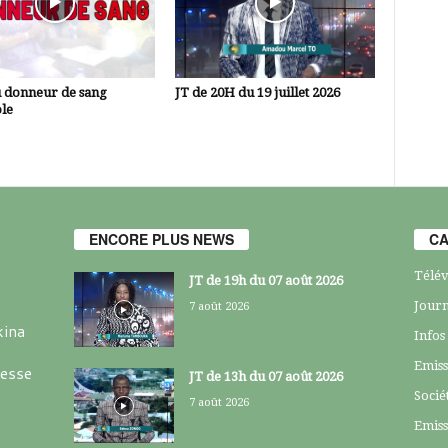
u donneur de sang
JT de 20H du 19 juillet 2026
le
ENCORE PLUS NEWS
CA
Télév
JT de 19h du 07 août 2026
Journ
7 août 2026
kina
Infos
Emiss
resse
JT de 13h du 07 août 2026
Socié
7 août 2026
Emiss