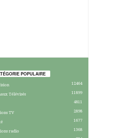
TÉGORIE POPULAIRE
12464
ision
11899
aux Télévisés
4811
2898
ions TV
1677
té
1368
ions radio