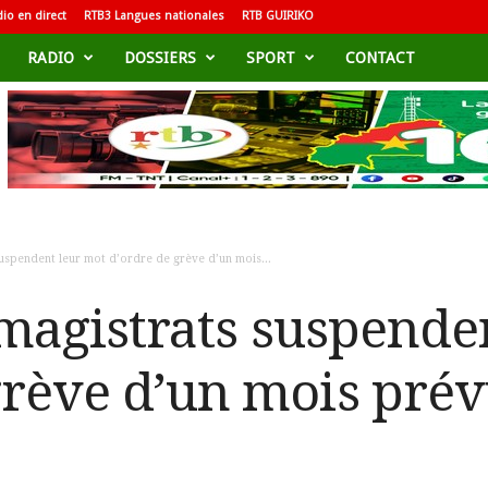
io en direct
RTB3 Langues nationales
RTB GUIRIKO
RADIO
DOSSIERS
SPORT
CONTACT
 suspendent leur mot d’ordre de grève d’un mois...
s magistrats suspende
grève d’un mois prév