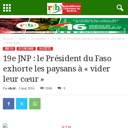
Accueil
Infos
Economie
19e JNP : le Président du Faso exhorte les paysans à
« vider leur...
INFOS
ECONOMIE
SOCIÉTÉ
19e JNP : le Président du Faso
exhorte les paysans à « vider
leur cœur »
Par
rtb.bf
-
1 mai 2016
3586
0