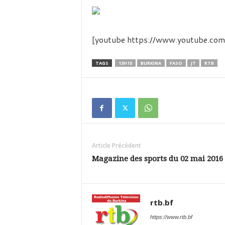
é
v
i
s
[youtube https://www.youtube.
i
o
n
TAGS
13H15
BURKINA
FASO
JT
RTB
d
u
B
u
r
k
i
Article Précédent
n
a
Magazine des sports du 02 mai 2016
rtb.bf
https://www.rtb.bf