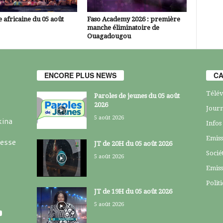
 africaine du 05 août
Faso Academy 2026 : première
manche éliminatoire de
Ouagadougou
ENCORE PLUS NEWS
CA
Télév
Paroles de jeunes du 05 août
2026
Journ
5 août 2026
kina
Infos
Emiss
resse
JT de 20H du 05 août 2026
Socié
5 août 2026
Emiss
Polit
JT de 19H du 05 août 2026
5 août 2026