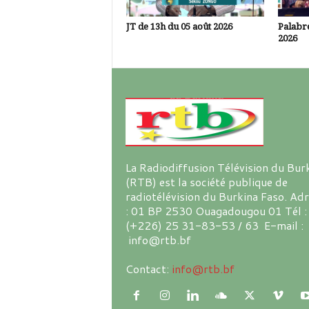
JT de 13h du 05 août 2026
Palabre
2026
La Radiodiffusion Télévision du Bur
(RTB) est la société publique de
radiotélévision du Burkina Faso. Ad
: 01 BP 2530 Ouagadougou 01 Tél :
(+226) 25 31-83-53 / 63 E-mail :
info@rtb.bf
Contact:
info@rtb.bf