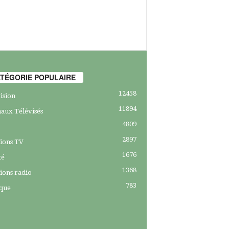
TÉGORIE POPULAIRE
12458
ision
11894
aux Télévisés
4809
2897
ions TV
1676
té
1368
ions radio
783
ique