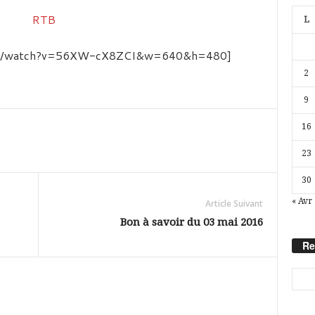
L
com/watch?v=56XW-cX8ZCI&w=640&h=480]
2
9
16
23
30
« Avr
Article Suivant
Bon à savoir du 03 mai 2016
Re