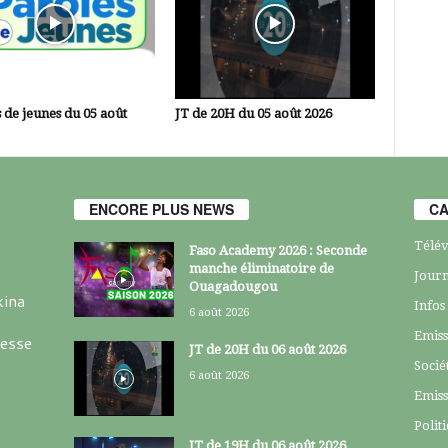
 de jeunes du 05 août
JT de 20H du 05 août 2026
ENCORE PLUS NEWS
CA
Télév
Faso Academy 2026 : Seconde
manche éliminatoire de
Journ
Ouagadougou
kina
Infos
6 août 2026
Emiss
resse
JT de 20H du 06 août 2026
Socié
6 août 2026
Emiss
Polit
JT de 19H du 06 août 2026