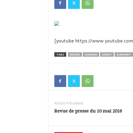
é
v
i
s
i
o
n
[youtube https://www.youtube
d
u
TAGS
BOURA
BURKINA
DEGAT
ELEPHANT
B
u
r
k
i
n
a
Article Précédent
Revue de presse du 10 mai 2016