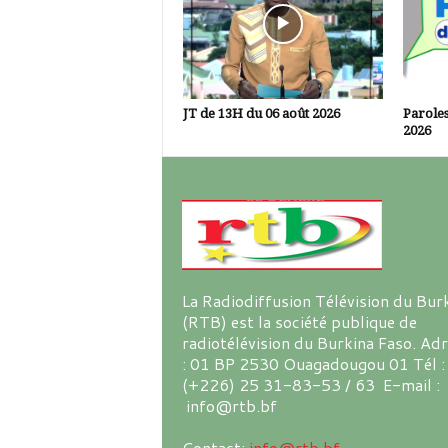
JT de 13H du 06 août 2026
Paroles
2026
La Radiodiffusion Télévision du Bur
(RTB) est la société publique de
radiotélévision du Burkina Faso. Ad
: 01 BP 2530 Ouagadougou 01 Tél :
(+226) 25 31-83-53 / 63 E-mail :
info@rtb.bf
Contact:
info@rtb.bf