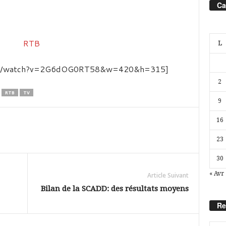
Ca
L
.com/watch?v=2G6dOG0RT58&w=420&h=315]
2
RTB
TV
9
16
23
30
« Avr
Article Suivant
Bilan de la SCADD: des résultats moyens
Re