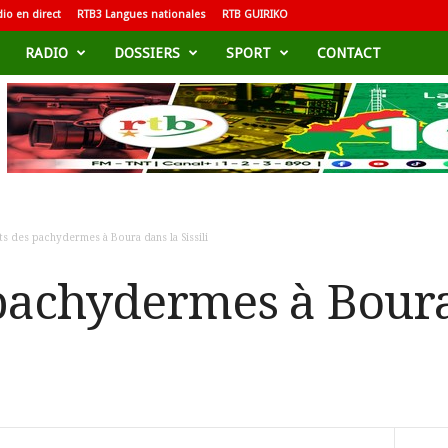
io en direct
RTB3 Langues nationales
RTB GUIRIKO
RADIO
DOSSIERS
SPORT
CONTACT
s des pachydermes à Boura dans la Sissili
pachydermes à Boura