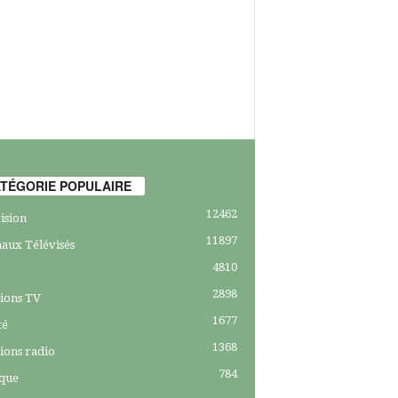
TÉGORIE POPULAIRE
12462
ision
11897
aux Télévisés
4810
2898
ions TV
1677
té
1368
ions radio
784
ique