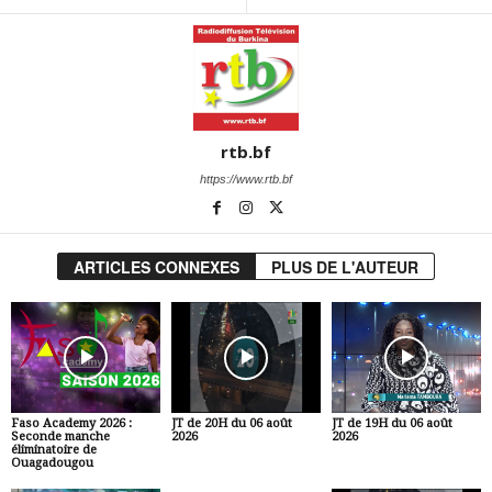
rtb.bf
https://www.rtb.bf
ARTICLES CONNEXES
PLUS DE L'AUTEUR
Faso Academy 2026 :
JT de 20H du 06 août
JT de 19H du 06 août
Seconde manche
2026
2026
éliminatoire de
Ouagadougou