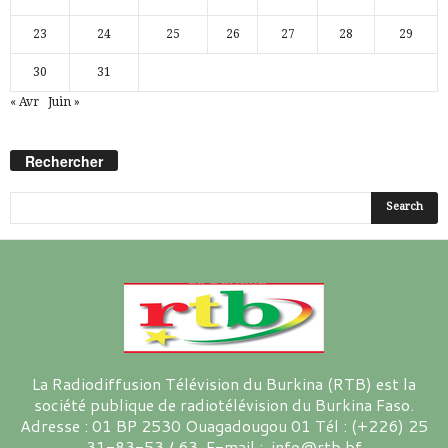
23
24
25
26
27
28
29
30
31
« Avr
Juin »
Rechercher
La Radiodiffusion Télévision du Burkina (RTB) est la
société publique de radiotélévision du Burkina Faso.
Adresse : 01 BP 2530 Ouagadougou 01 Tél : (+226) 25
31-83-53 / 63 E-mail : info@rtb.bf