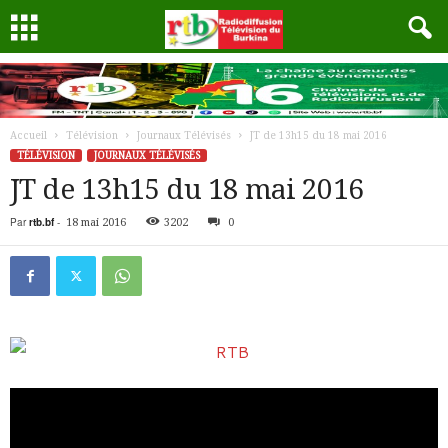
Accueil
Télévision
Journaux Télévisés
JT de 13h15 du 18 mai 2016
TÉLÉVISION
JOURNAUX TÉLÉVISÉS
JT de 13h15 du 18 mai 2016
Par
rtb.bf
-
18 mai 2016
3202
0