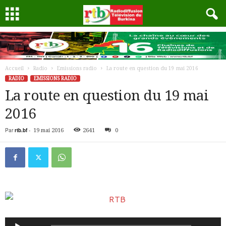
Accueil
Radio
Emissions radio
La route en question du 19 mai 2016
RADIO
EMISSIONS RADIO
La route en question du 19 mai
2016
Par
rtb.bf
-
19 mai 2016
2641
0
Lecteur