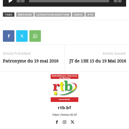
00:00
00:00
audio
TAGS
EMISSION
LA ROUTE EN QUESTION
RADIO
RTB
Article Précédent
Article Suivant
Patronyme du 19 mai 2016
JT de 13H 15 du 19 Mai 2016
rtb.bf
https://www.rtb.bf