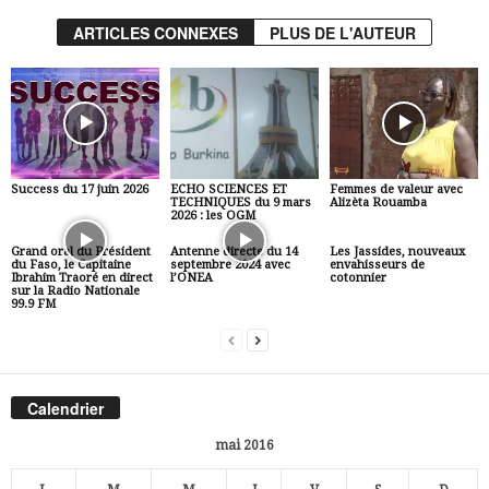
ARTICLES CONNEXES
PLUS DE L'AUTEUR
Success du 17 juin 2026
ECHO SCIENCES ET
Femmes de valeur avec
TECHNIQUES du 9 mars
Alizèta Rouamba
2026 : les OGM
Grand oral du Président
Antenne directe du 14
Les Jassides, nouveaux
du Faso, le Capitaine
septembre 2024 avec
envahisseurs de
Ibrahim Traoré en direct
l’ONEA
cotonnier
sur la Radio Nationale
99.9 FM
Calendrier
mai 2016