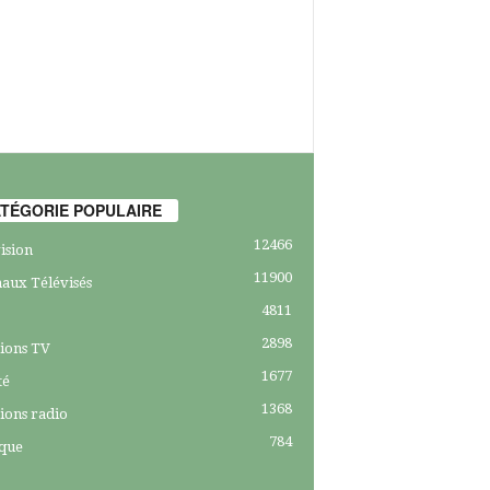
TÉGORIE POPULAIRE
12466
ision
11900
aux Télévisés
4811
2898
ions TV
1677
té
1368
ions radio
784
ique