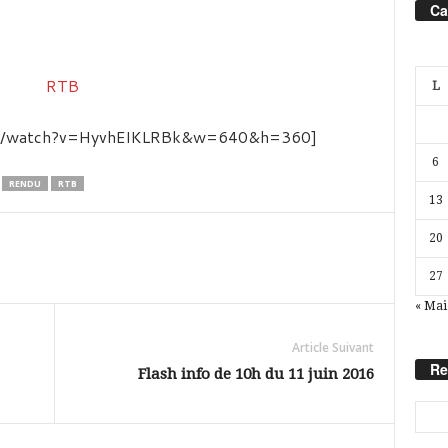
Ca
L
com/watch?v=HyvhEIKLRBk&w=640&h=360]
6
RENDU
RTB
13
20
27
« Mai
Article Suivant
Re
Flash info de 10h du 11 juin 2016