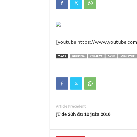
é
v
i
s
i
o
n
[youtube https://www.youtube.
d
u
TAGS
BURKINA
COMPTE
FASO
MINISTRE
B
u
r
k
i
n
a
Article Précédent
JT de 20h du 10 juin 2016