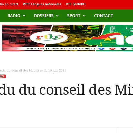
io en direct
RTB3 Langues nationales
RTB GUIRIKO
RADIO
DOSSIERS
SPORT
CONTACT
du du conseil des Ministres du 10 juin 2016
ÉS
u du conseil des Mi