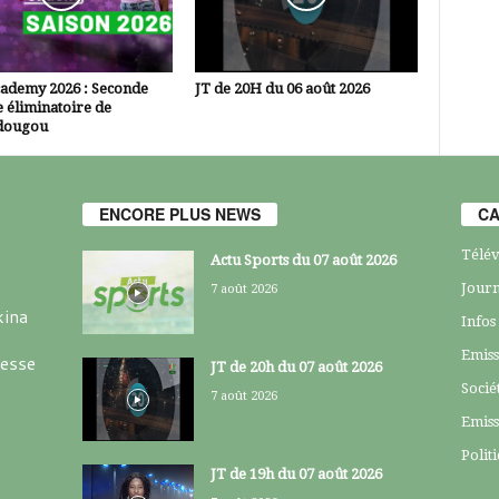
cademy 2026 : Seconde
JT de 20H du 06 août 2026
 éliminatoire de
dougou
ENCORE PLUS NEWS
CA
Télév
Actu Sports du 07 août 2026
Journ
7 août 2026
kina
Infos
Emiss
resse
JT de 20h du 07 août 2026
Socié
7 août 2026
Emiss
Polit
JT de 19h du 07 août 2026