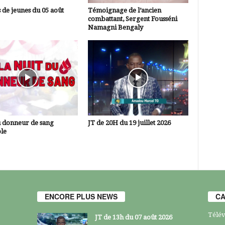
 de jeunes du 05 août
Témoignage de l’ancien
combattant, Sergent Fousséni
Namagni Bengaly
u donneur de sang
JT de 20H du 19 juillet 2026
le
ENCORE PLUS NEWS
CA
Télév
JT de 13h du 07 août 2026