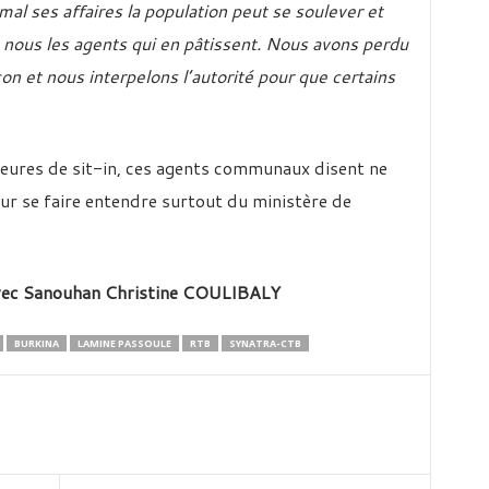
al ses affaires la population peut se soulever et
t nous les agents qui en pâtissent. Nous avons perdu
on et nous interpelons l’autorité pour que certains
2 heures de sit-in, ces agents communaux disent ne
our se faire entendre surtout du ministère de
vec
Sanouhan Christine COULIBALY
BURKINA
LAMINE PASSOULE
RTB
SYNATRA-CTB