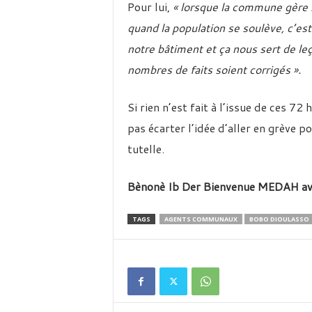
Pour lui,
« lorsque la commune gère m
quand la population se soulève, c’es
notre bâtiment et ça nous sert de leç
nombres de faits soient corrigés ».
Si rien n’est fait à l’issue de ces 7
pas écarter l’idée d’aller en grève p
tutelle.
Bènonè Ib Der Bienvenue MEDAH
a
TAGS
AGENTS COMMUNAUX
BOBO DIOULASSO