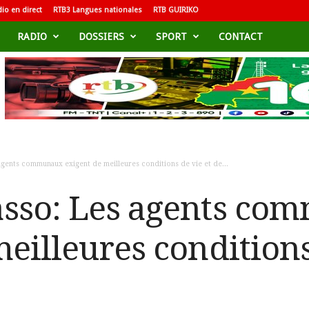
io en direct
RTB3 Langues nationales
RTB GUIRIKO
RADIO
DOSSIERS
SPORT
CONTACT
gents communaux exigent de meilleures conditions de vie et de...
asso: Les agents co
eilleures conditions