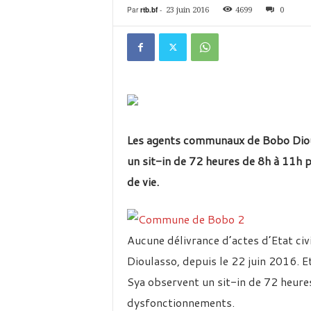
é
Par
rtb.bf
-
23 juin 2016
4699
0
v
i
s
i
o
n
d
u
B
Les agents communaux de Bobo Dioul
u
un sit-in de 72 heures de 8h à 11h p
r
k
de vie.
i
n
a
Aucune délivrance d’actes d’Etat ci
Dioulasso, depuis le 22 juin 2016. 
Sya observent un sit-in de 72 heures
dysfonctionnements.