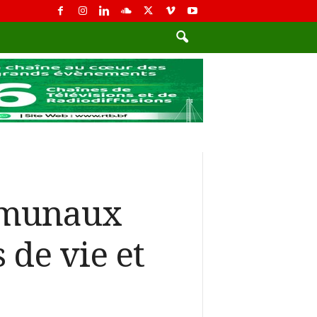
mmunaux
 de vie et