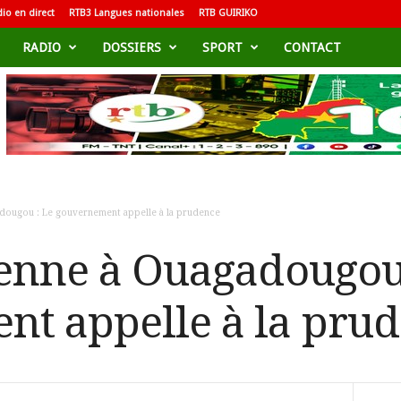
io en direct
RTB3 Langues nationales
RTB GUIRIKO
RADIO
DOSSIERS
SPORT
CONTACT
adougou : Le gouvernement appelle à la prudence
ienne à Ouagadougou
t appelle à la pru