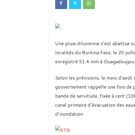
é
v
i
s
i
o
n
Une pluie diluvienne s’est abattue s
d
u
localités du Burkina Faso, le 20 jui
B
enregistré 51.4 mm à Ouagadougou
u
r
k
Selon les prévisions, le mois d’août
i
gouvernement rappelle une fois de pl
n
a
bande de servitude, fixée à cent (10
canal primaire d’évacuation des eaux
d’inondation.