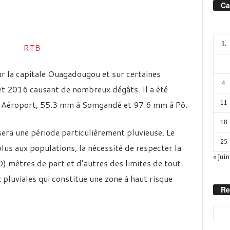
Ca
L
ur la capitale Ouagadougou et sur certaines
4
llet 2016 causant de nombreux dégâts. Il a été
 Aéroport, 55.3 mm à Somgandé et 97.6 mm à Pô.
11
18
 sera une période particulièrement pluvieuse. Le
25
us aux populations, la nécessité de respecter la
« Juin
0) mètres de part et d’autres des limites de tout
 pluviales qui constitue une zone à haut risque
Re