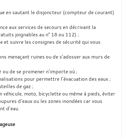
que en sautant le disjoncteur (compteur de courant)
ce aux services de secours en décrivant la
atuits joignables au n° 18 ou 112) ;
 et suivre les consignes de sécurité qui vous
sons menaçant ruines ou de s’adosser aux murs de
r ou de se promener n’importe où ;
analisations pour permettre l’évacuation des eaux ;
teilles de gaz ;
 véhicule, moto, bicyclette ou même à pieds, éviter
oupures d’eaux ou les zones inondées car vous
nt d’eau.
rageuse