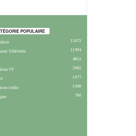
TÉGORIE POPULAIRE
12473
ision
11904
aux Télévisés
4812
2902
ions TV
1677
té
1368
ions radio
786
ique