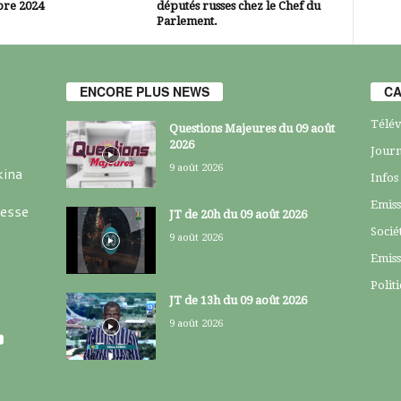
re 2024
députés russes chez le Chef du
Parlement.
ENCORE PLUS NEWS
CA
Télév
Questions Majeures du 09 août
2026
Journ
9 août 2026
kina
Infos
Emiss
resse
JT de 20h du 09 août 2026
Socié
9 août 2026
Emiss
Polit
JT de 13h du 09 août 2026
9 août 2026