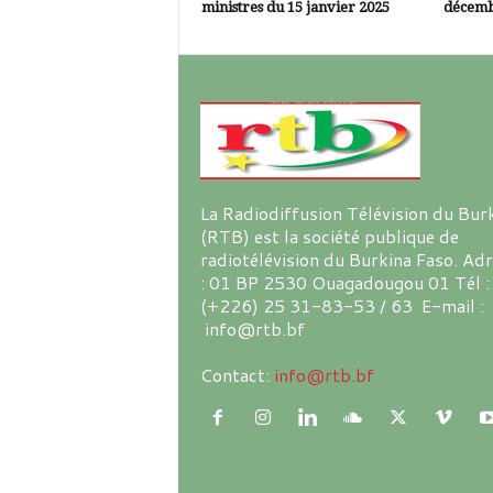
ministres du 15 janvier 2025
décemb
La Radiodiffusion Télévision du Bur
(RTB) est la société publique de
radiotélévision du Burkina Faso. Ad
: 01 BP 2530 Ouagadougou 01 Tél :
(+226) 25 31-83-53 / 63 E-mail :
info@rtb.bf
Contact:
info@rtb.bf