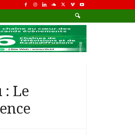
 : Le
dence