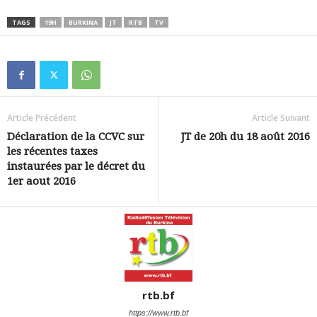
TAGS
19H
BURKINA
JT
RTB
TV
Article Précédent
Article Suivant
Déclaration de la CCVC sur
JT de 20h du 18 août 2016
les récentes taxes
instaurées par le décret du
1er aout 2016
rtb.bf
https://www.rtb.bf