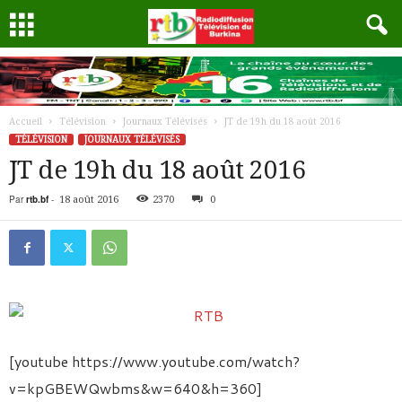
Accueil
Télévision
Journaux Télévisés
JT de 19h du 18 août 2016
TÉLÉVISION
JOURNAUX TÉLÉVISÉS
JT de 19h du 18 août 2016
Par
rtb.bf
-
18 août 2016
2370
0
[youtube https://www.youtube.com/watch?
v=kpGBEWQwbms&w=640&h=360]