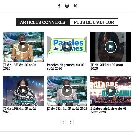
ARTICLES CONNEXES
PLUS DE L'AUTEUR
JT de 13H du 06 août
Paroles de jeunes du 05
JT de 20H du 05 août
2026
août 2026
2026
JT de 19H du 05 août
JT de 13h du 05 août 2026
Palabre africaine du 05
2026
août 2026