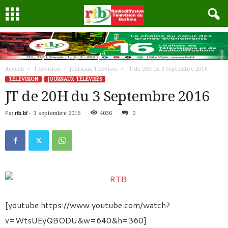
Accueil
Télévision
Journaux Télévisés
JT de 20H du 3 Septembre 2016
TÉLÉVISION
JOURNAUX TÉLÉVISÉS
JT de 20H du 3 Septembre 2016
Par
rtb.bf
-
3 septembre 2016
4036
0
[youtube https://www.youtube.com/watch?
v=WtsUEyQBODU&w=640&h=360]