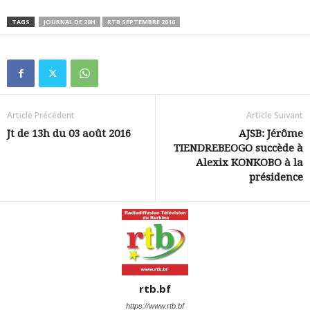
TAGS
JOURNAL DE 20H
RTB SEPTEMBRE 2016
Article Précédent
Article Suivant
Jt de 13h du 03 août 2016
AJSB: Jérôme
TIENDREBEOGO succède à
Alexix KONKOBO à la
présidence
rtb.bf
https://www.rtb.bf