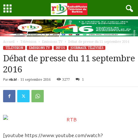
Accueil
Télévision
Emissions TV
Débat de presse du 11 septembre 2016
TÉLÉVISION
EMISSIONS TV
INFOS
JOURNAUX TÉLÉVISÉS
Débat de presse du 11 septembre
2016
Par
rtb.bf
-
11 septembre 2016
3277
1
[youtube https://www.youtube.com/watch?