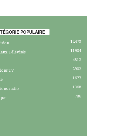
TÉGORIE POPULAIRE
12473
ision
11904
aux Télévisés
4812
2902
ions TV
1677
té
1368
ions radio
786
ique