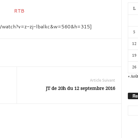
L
om/watch?v=z-zj-lbalkc&w=560&h=315]
5
12
19
26
« Aoû
Article Suivant
JT de 20h du 12 septembre 2016
Re