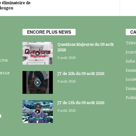
 éliminatoire de
dougou
ENCORE PLUS NEWS
CA
Télév
Questions Majeures du 09 août
2026
Journ
9 août 2026
kina
Infos
Emiss
resse
JT de 20h du 09 août 2026
Socié
9 août 2026
Emiss
Polit
JT de 13h du 09 août 2026
9 août 2026