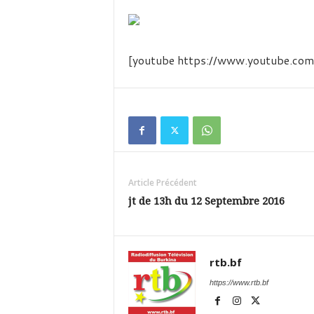
é
v
i
s
i
[youtube https://www.youtube.c
o
n
d
u
B
u
r
k
Article Précédent
i
jt de 13h du 12 Septembre 2016
n
a
rtb.bf
https://www.rtb.bf