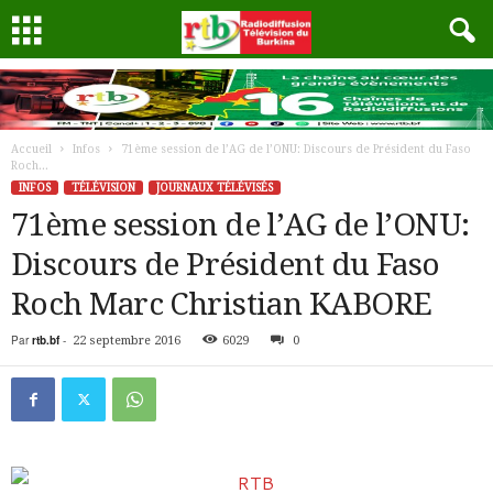
Accueil
Infos
71ème session de l’AG de l’ONU: Discours de Président du Faso
Roch...
INFOS
TÉLÉVISION
JOURNAUX TÉLÉVISÉS
71ème session de l’AG de l’ONU:
Discours de Président du Faso
Roch Marc Christian KABORE
Par
rtb.bf
-
22 septembre 2016
6029
0