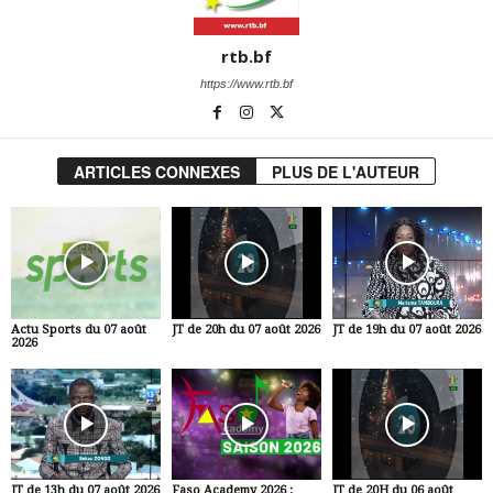
rtb.bf
https://www.rtb.bf
ARTICLES CONNEXES
PLUS DE L'AUTEUR
Actu Sports du 07 août
JT de 20h du 07 août 2026
JT de 19h du 07 août 2026
2026
JT de 13h du 07 août 2026
Faso Academy 2026 :
JT de 20H du 06 août