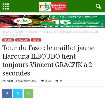
Accueil
Sports
Cyclisme
Tour du Faso : le maillot jaune Harouna ILBOUDO
tient toujours Vincent...
SPORTS
CYCLISME
INFOS
Tour du Faso : le maillot jaune
Harouna ILBOUDO tient
toujours Vincent GRACZIK à 2
secondes
Par
rtb.bf
-
3 novembre 2016
2829
0