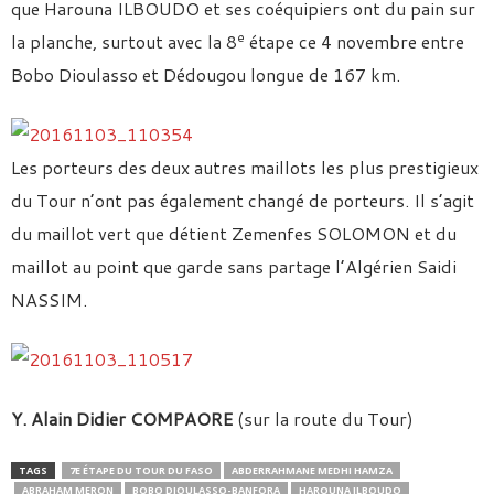
que Harouna ILBOUDO et ses coéquipiers ont du pain sur
e
la planche, surtout avec la 8
étape ce 4 novembre entre
Bobo Dioulasso et Dédougou longue de 167 km.
Les porteurs des deux autres maillots les plus prestigieux
du Tour n’ont pas également changé de porteurs. Il s’agit
du maillot vert que détient Zemenfes SOLOMON et du
maillot au point que garde sans partage l’Algérien Saidi
NASSIM.
Y. Alain Didier COMPAORE
(sur la route du Tour)
TAGS
7E ÉTAPE DU TOUR DU FASO
ABDERRAHMANE MEDHI HAMZA
ABRAHAM MERON
BOBO DIOULASSO-BANFORA
HAROUNA ILBOUDO