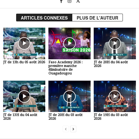
ARTICLES CONNEXES
PLUS DE L'AUTEUR
JT de 13h du 05 août 2026
Faso Academy 2026 :
JT de 20H du 04 août
première manche
2026
éliminatoire de
Ouagadougou
JT de 13H du 04 août
JT de 20H du 03 août
JT de 19H du 03 août
2026
2026
2026