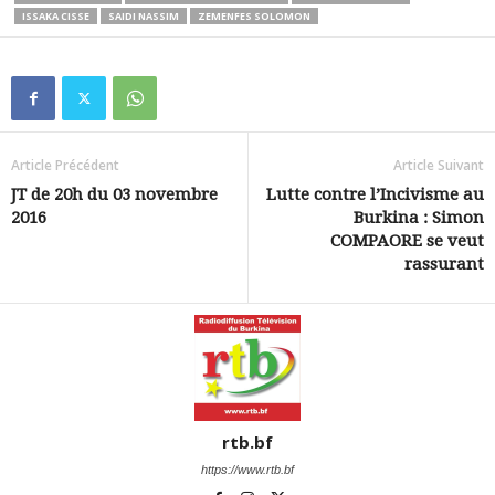
ISSAKA CISSE
SAIDI NASSIM
ZEMENFES SOLOMON
Article Précédent
Article Suivant
JT de 20h du 03 novembre
Lutte contre l’Incivisme au
2016
Burkina : Simon
COMPAORE se veut
rassurant
rtb.bf
https://www.rtb.bf