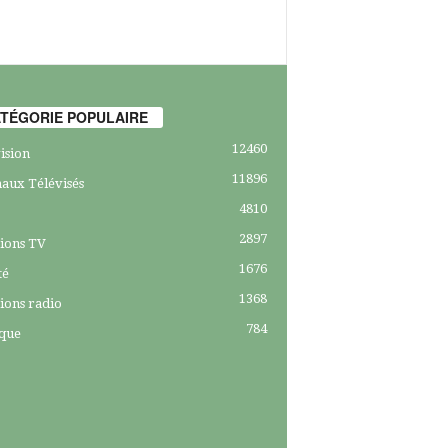
TÉGORIE POPULAIRE
12460
ision
11896
aux Télévisés
4810
2897
ions TV
1676
té
1368
ions radio
784
ique