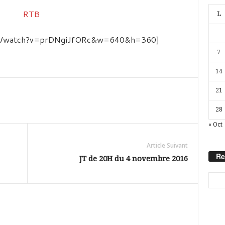
L
com/watch?v=prDNgiJfORc&w=640&h=360]
7
14
21
28
« Oct
Article Suivant
Re
JT de 20H du 4 novembre 2016