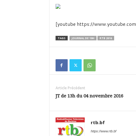
é
v
i
s
[youtube https://www.youtube.
i
o
n
TAGS
JOURNAL DE 19H
RTB 2016
d
u
B
u
r
k
i
Article Précédent
n
a
JT de 13h du 04 novembre 2016
rtb.bf
https://www.rtb.bf