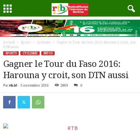
Accueil
Sports
Cyclisme
Gagner le Tour du Faso 2016: Harouna y croit, son
DTN aussi
SPORTS
CYCLISME
INFOS
Gagner le Tour du Faso 2016:
Harouna y croit, son DTN aussi
Par
rtb.bf
-
5 novembre 2016
2869
0