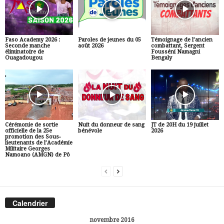
Faso Academy 2026 :
Paroles de jeunes du 05
Témoignage de l’ancien
Seconde manche
août 2026
combattant, Sergent
éliminatoire de
Fousséni Namagni
Ouagadougou
Bengaly
Cérémonie de sortie
Nuit du donneur de sang
JT de 20H du 19 juillet
officielle de la 25e
bénévole
2026
promotion des Sous-
lieutenants de l’Académie
Militaire Georges
Namoano (AMGN) de Pô
Calendrier
novembre 2016