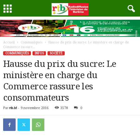
Accueil
Communiqués
Hausse du prix du sucre: Le ministère en charge du
Commerce rassure...
COMMUNIQUÉS
INFOS
SOCIÉTÉ
Hausse du prix du sucre: Le
ministère en charge du
Commerce rassure les
consommateurs
Par
rtb.bf
-
9 novembre 2016
3578
0