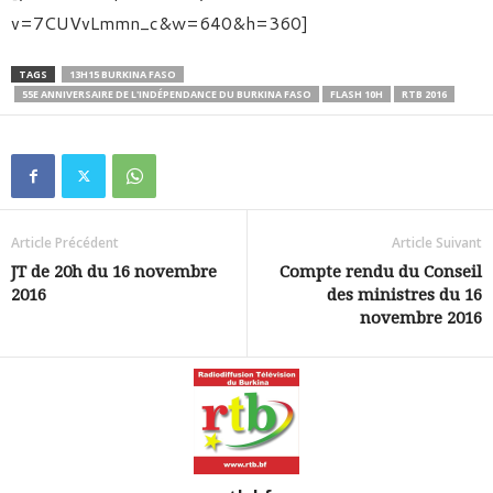
v=7CUVvLmmn_c&w=640&h=360]
TAGS
13H15 BURKINA FASO
55E ANNIVERSAIRE DE L'INDÉPENDANCE DU BURKINA FASO
FLASH 10H
RTB 2016
Article Précédent
Article Suivant
JT de 20h du 16 novembre
Compte rendu du Conseil
2016
des ministres du 16
novembre 2016