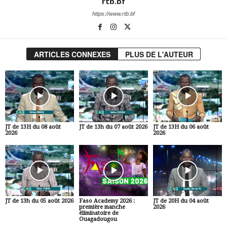
rtb.bf
https://www.rtb.bf
ARTICLES CONNEXES
PLUS DE L'AUTEUR
JT de 13H du 08 août
JT de 13h du 07 août 2026
JT de 13H du 06 août
2026
2026
JT de 13h du 05 août 2026
Faso Academy 2026 :
JT de 20H du 04 août
première manche
2026
éliminatoire de
Ouagadougou