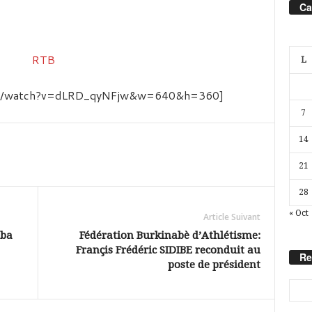
Ca
L
com/watch?v=dLRD_qyNFjw&w=640&h=360]
7
14
21
28
« Oct
Article Suivant
mba
Fédération Burkinabè d’Athlétisme:
Françis Frédéric SIDIBE reconduit au
Re
poste de président