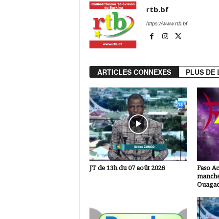
rtb.bf
https://www.rtb.bf
ARTICLES CONNEXES
PLUS DE 
JT de 13h du 07 août 2026
Faso A
manche
Ouaga