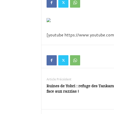
é
v
i
s
i
o
n
[youtube https://www.youtube.
d
u
B
u
r
k
i
n
Article Précédent
a
Ruines de Yobri : refuge des Tanka
face aux razzias !