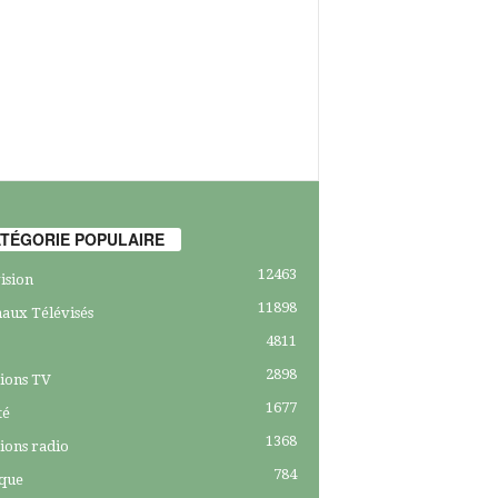
TÉGORIE POPULAIRE
12463
ision
11898
aux Télévisés
4811
2898
ions TV
1677
té
1368
ions radio
784
ique