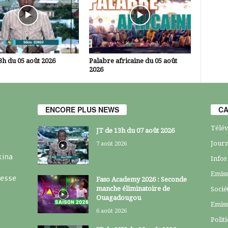
3h du 05 août 2026
Palabre africaine du 05 août
2026
ENCORE PLUS NEWS
CA
Télév
JT de 13h du 07 août 2026
Journ
7 août 2026
kina
Infos
Emiss
resse
Faso Academy 2026 : Seconde
manche éliminatoire de
Socié
Ouagadougou
Emiss
6 août 2026
Polit