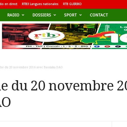
io en direct
RTB3 Langues nationales
RTB GUIRIKO
RADIO
DOSSIERS
SPORT
CONTACT
êche du 20 novembre 2016 avec Bassiaka DAO
he du 20 novembre 2
AO