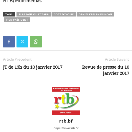
RTB/Multimédias
TAGS
ALASSANE OUATTARA
CÔTE D'IVOIRE
DANIEL KABLAN DUNCAN
VICE-PRÉSIDENT
Article Précédent
Article Suivant
JT de 13h du 10 janvier 2017
Revue de presse du 10
janvier 2017
rtb.bf
https://www.rtb.bf