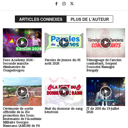
ARTICLES CONNEXES
PLUS DE L'AUTEUR
Faso Academy 2026 :
Paroles de jeunes du 05
Témoignage de l’ancien
Seconde manche
août 2026
combattant, Sergent
éliminatoire de
Fousséni Namagni
Ouagadougou
Bengaly
Cérémonie de sortie
Nuit du donneur de sang
JT de 20H du 19 juillet
officielle de la 25e
bénévole
2026
promotion des Sous-
lieutenants de l’Académie
Militaire Georges
Namoano (AMGN) de Pô