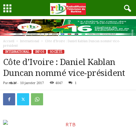
Accueil
International
Côte d’Ivoire : Daniel Kablan Duncan nommé vice-
président
INTERNATIONAL
INFOS
SOCIÉTÉ
Côte d’Ivoire : Daniel Kablan
Duncan nommé vice-président
Par
rtb.bf
-
10 janvier 2017
4047
1