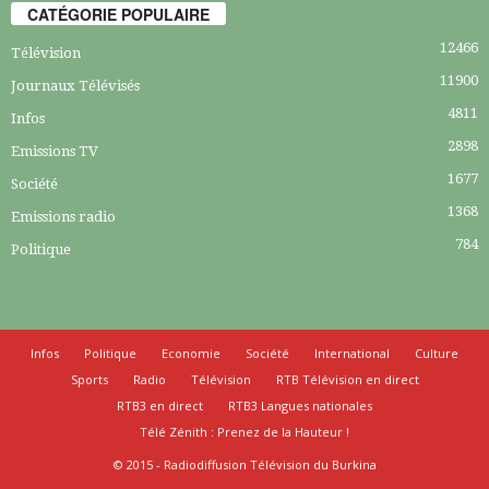
CATÉGORIE POPULAIRE
12466
Télévision
11900
Journaux Télévisés
4811
Infos
2898
Emissions TV
1677
Société
1368
Emissions radio
784
Politique
Infos
Politique
Economie
Société
International
Culture
Sports
Radio
Télévision
RTB Télévision en direct
RTB3 en direct
RTB3 Langues nationales
Télé Zénith : Prenez de la Hauteur !
© 2015 - Radiodiffusion Télévision du Burkina