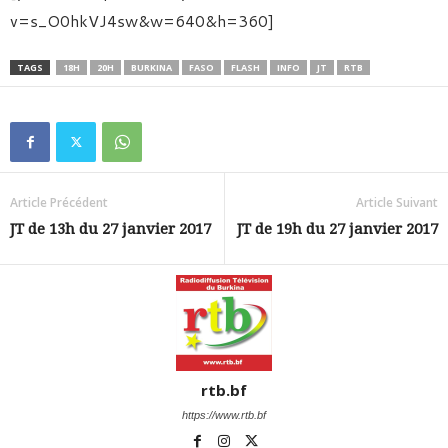
v=s_O0hkVJ4sw&w=640&h=360]
TAGS
18H
20H
BURKINA
FASO
FLASH
INFO
JT
RTB
Article Précédent
Article Suivant
JT de 13h du 27 janvier 2017
JT de 19h du 27 janvier 2017
rtb.bf
https://www.rtb.bf