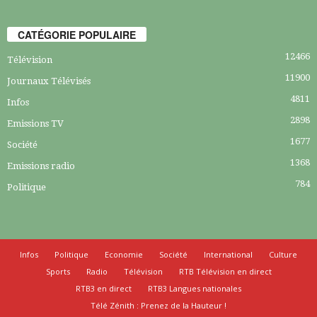
CATÉGORIE POPULAIRE
12466
Télévision
11900
Journaux Télévisés
4811
Infos
2898
Emissions TV
1677
Société
1368
Emissions radio
784
Politique
Infos
Politique
Economie
Société
International
Culture
Sports
Radio
Télévision
RTB Télévision en direct
RTB3 en direct
RTB3 Langues nationales
Télé Zénith : Prenez de la Hauteur !