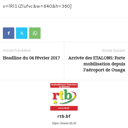
v=lRl1IZlufvc&w=640&h=360]
Article Précédent
Article Suivant
Headline du 04 Février 2017
Arrivée des ETALONS: Forte
mobilisation depuis
l’aéroport de Ouaga
rtb.bf
https://www.rtb.bf