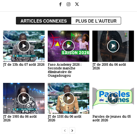
ARTICLES CONNEXES
PLUS DE L'AUTEUR
JT de 13h du 07 août 2026
Faso Academy 2026 :
JT de 20H du 06 août
Seconde manche
2026
éliminatoire de
Ouagadougou
JT de 19H du 06 août
JT de 13H du 06 août
Paroles de jeunes du 05
2026
2026
août 2026