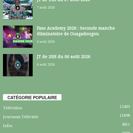
7 août 2026
Faso Academy 2026 : Seconde manche
éliminatoire de Ouagadougou
6 août 2026
JT de 20H du 06 août 2026
6 août 2026
CATÉGORIE POPULAIRE
12463
Télévision
11898
Journaux Télévisés
4811
Infos