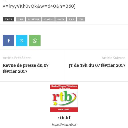
v=lryyVKh0vOk&w=640&h=360]
TAGS
18H
BURKINA
FLASH
INFO
RTB
TV
Article Précédent
Article Suivant
Revue de presse du 07
JT de 19h du 07 février 2017
février 2017
rtb.bf
https://www.rtb.bf