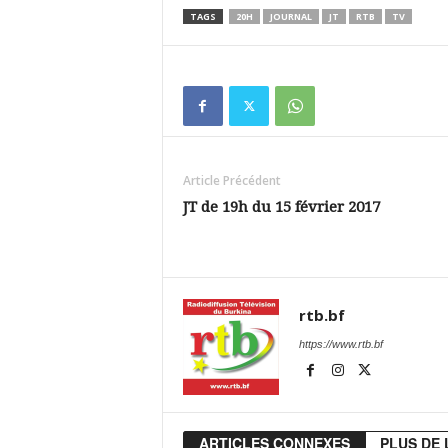
TAGS
20H
JOURNAL
JT
RTB
TV
Article Précédent
JT de 19h du 15 février 2017
rtb.bf
https://www.rtb.bf
ARTICLES CONNEXES
PLUS DE 