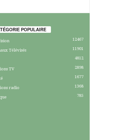
TÉGORIE POPULAIRE
12467
ision
11901
aux Télévisés
4812
2898
ions TV
1677
té
1368
ions radio
785
ique