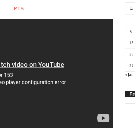
L
6
13
20
27
« Jan
Re