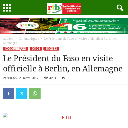
Accueil
Communiqués
Le Président du Faso en visite officielle à Berlin, en
Allemagne
COMMUNIQUÉS
INFOS
SOCIÉTÉ
Le Président du Faso en visite
officielle à Berlin, en Allemagne
Par
rtb.bf
-
20 mars 2017
4283
0