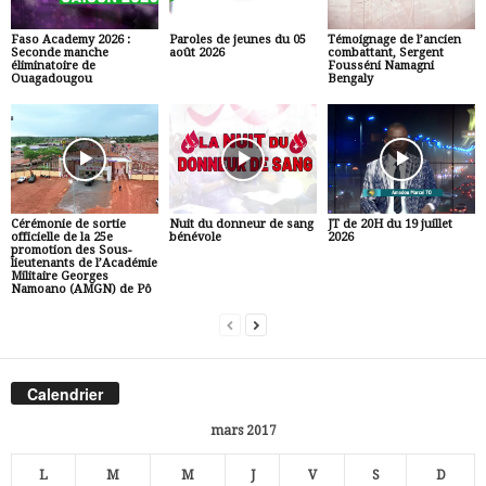
Faso Academy 2026 :
Paroles de jeunes du 05
Témoignage de l’ancien
Seconde manche
août 2026
combattant, Sergent
éliminatoire de
Fousséni Namagni
Ouagadougou
Bengaly
Cérémonie de sortie
Nuit du donneur de sang
JT de 20H du 19 juillet
officielle de la 25e
bénévole
2026
promotion des Sous-
lieutenants de l’Académie
Militaire Georges
Namoano (AMGN) de Pô
Calendrier
mars 2017
L
M
M
J
V
S
D