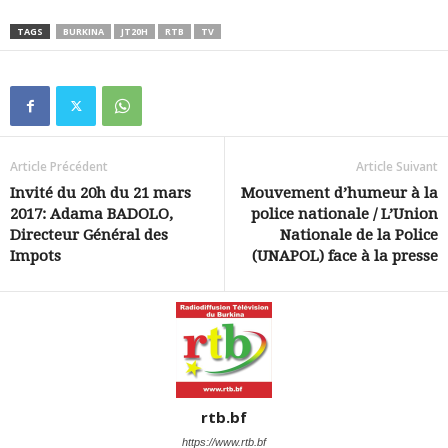
TAGS
BURKINA
JT20H
RTB
TV
Article Précédent
Article Suivant
Invité du 20h du 21 mars
Mouvement d’humeur à la
2017: Adama BADOLO,
police nationale / L’Union
Directeur Général des
Nationale de la Police
Impots
(UNAPOL) face à la presse
rtb.bf
https://www.rtb.bf