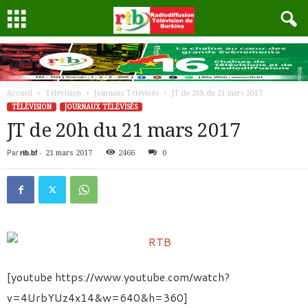
Accueil
Télévision
Journaux Télévisés
JT de 20h du 21 mars 2017
TÉLÉVISION
JOURNAUX TÉLÉVISÉS
JT de 20h du 21 mars 2017
Par
rtb.bf
-
21 mars 2017
2466
0
[youtube https://www.youtube.com/watch?
v=4UrbYUz4x14&w=640&h=360]